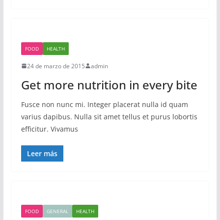
FOOD
HEALTH
24 de marzo de 2015
admin
Get more nutrition in every bite
Fusce non nunc mi. Integer placerat nulla id quam
varius dapibus. Nulla sit amet tellus et purus lobortis
efficitur. Vivamus
Leer más
FOOD
GENERAL
HEALTH