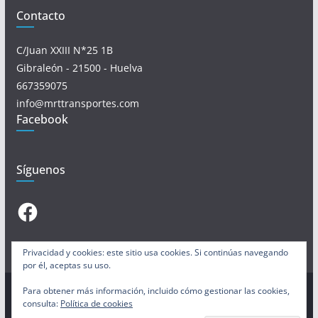
Contacto
C/Juan XXIII N*25 1B
Gibraleón - 21500 - Huelva
667359075
info@mrttransportes.com
Facebook
Síguenos
Facebook
Privacidad y cookies: este sitio usa cookies. Si continúas navegando
por él, aceptas su uso.
Para obtener más información, incluido cómo gestionar las cookies,
consulta:
Política de cookies
Copyright © 2026
MRT-Transportes
. Todos los derechos