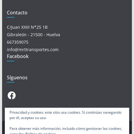
Contacto
C/Juan XXIII N*25 1B
Gibraleón - 21500 - Huelva
667359075
info@mrttransportes.com
Facebook
Síguenos
Facebook
Privacidad y cookies: este sitio usa cookies. Si continúas navegando
por él, aceptas su uso.
Para obtener más información, incluido cómo gestionar las cookies,
consulta:
Política de cookies